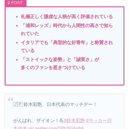
礼儀正しく謙虚な人柄が高く評価されている
「浦和レッズ
」時代から人間性の高さで知ら
れていた
イタリアでも「典型的な好青年」と称賛され
ている
「ストイック
な姿勢」と「誠実さ」が
多くのファンを惹きつけている
🇯🇵 鈴木彩艶、日本代表のマッチデー！
がんばれ、ザイオン！💪
#鈴木彩艶
#サッカー日
本代表
pic.twitter.com/7Ph3G4oiMi