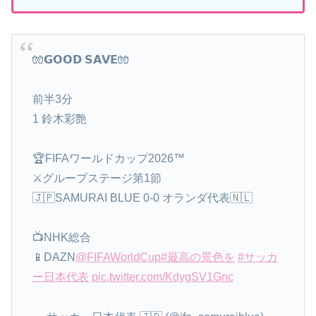
🧤𝗚𝗢𝗢𝗗 𝗦𝗔𝗩𝗘🧤
前半3分
1 鈴木彩艶
🏆FIFAワールドカップ2026™
⚔グループステージ第1節
🇯🇵SAMURAI BLUE 0-0 オランダ代表🇳🇱
📺NHK総合
📱DAZN
@FIFAWorldCup
#最高の景色を
#サッカ
ー日本代表
pic.twitter.com/KdygSV1Gnc