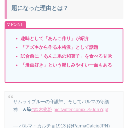
題になった理由とは？
趣味として「あんこ作り」が紹介
「アズ
キから作る本格派」として話題
試合前に「あんこ系の和菓子」を食べる甘党
「漫画
好き」という親しみやすい一面もある
サムライブルーの守護神、そしてパルマの守護
神！🔥🥷
#鈴木彩艶
pic.twitter.com/xD50dnYqpf
— パルマ・カルチョ1913 (@ParmaCalcioJPN)