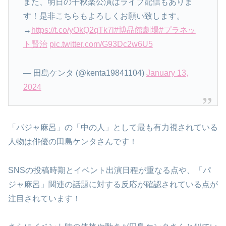
また、明日の千秋楽公演はライブ配信もありま
す！是非こちらもよろしくお願い致します。
→
https://t.co/yOkQ2qTk7l
#博品館劇場
#プラネッ
ト賢治
pic.twitter.com/G93Dc2w6U5
— 田島ケンタ (@kenta19841104)
January 13,
2024
「パジャ麻呂」の「中の人」として最も有力視されている
人物は俳優の田島ケンタさんです！
SNSの投稿時期とイベント出演日程が重なる点や、「パ
ジャ麻呂」関連の話題に対する反応が確認されている点が
注目されています！