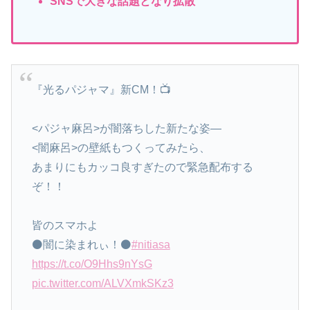
SNSで大きな話題となり拡散
『光るパジャマ』新CM！📺
<パジャ麻呂>が闇落ちした新たな姿—
<闇麻呂>の壁紙もつくってみたら、
あまりにもカッコ良すぎたので緊急配布する
ぞ！！
皆のスマホよ
⚫闇に染まれぃ！⚫
#nitiasa
https://t.co/O9Hhs9nYsG
pic.twitter.com/ALVXmkSKz3