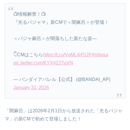
📺情報解禁！📺
『光るパジャマ』新CMで＜闇麻呂＞が登場！
＜パジャ麻呂＞が闇落ちした新たな姿—
👇️CMはこちら
https://t.co/VqML4rPz2F
#nitiasa
pic.twitter.com/KYX4Z2TuVN
— バンダイアパレル【公式】 (@BANDAI_AP)
January 31, 2026
「闇麻呂」は2026年2月1日から放送された「光るパジャ
マ」の新CMで初めて登場しました！