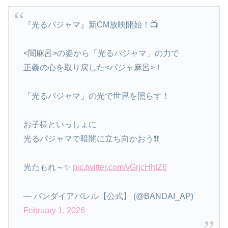
『光るパジャマ』新CM放映開始！📺
<闇麻呂>の姿から「光るパジャマ」の力で
正義の心を取り戻した<パジャ麻呂>！
「光るパジャマ」の光で世界を照らす！
お子様といっしょに
光るパジャマで暗闇に立ち向かおう❗️❗️
光たもれ～✨️
pic.twitter.com/vGrjcHhtZ6
— バンダイアパレル【公式】 (@BANDAI_AP)
February 1, 2026