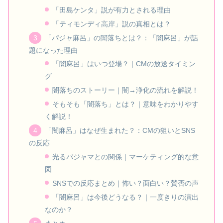
「田島ケンタ」説が有力とされる理由
「ティモンディ高岸」説の真相とは？
「パジャ麻呂」の闇落ちとは？：「闇麻呂」が話
題になった理由
「闇麻呂」はいつ登場？｜CMの放送タイミン
グ
闇落ちのストーリー｜闇→浄化の流れを解説！
そもそも「闇落ち」とは？｜意味をわかりやす
く解説！
「闇麻呂」はなぜ生まれた？：CMの狙いとSNS
の反応
光るパジャマとの関係｜マーケティング的な意
図
SNSでの反応まとめ｜怖い？面白い？賛否の声
「闇麻呂」は今後どうなる？｜一度きりの演出
なのか？