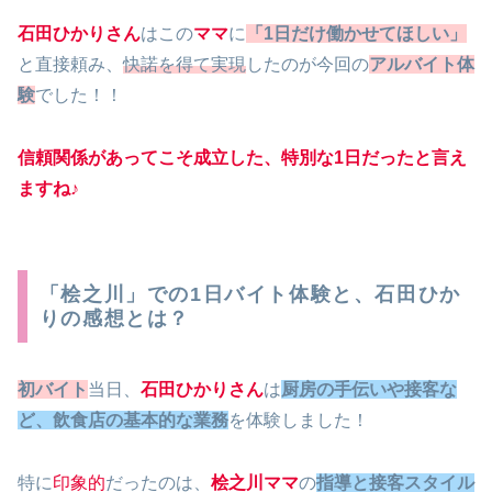
石田ひかりさん
はこの
ママ
に
「1日だけ働かせてほしい」
と直接頼み、
快諾を得て実現
したのが今回の
アルバイト体
験
でした！！
信頼関係があってこそ成立した、特別な1日だったと言え
ますね♪
「桧之川」での1日バイト体験と、石田ひか
りの感想とは？
初バイト
当日、
石田ひかりさん
は
厨房の手伝いや接客な
ど
、飲食店の基本的な業務
を体験しました！
特に
印象的
だったのは、
桧之川ママ
の
指導と接客スタイル