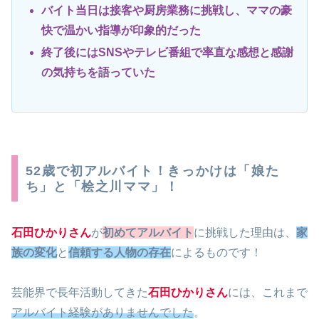
バイト当日は接客や厨房業務に挑戦し、ママの豪
快で温かい指導が印象的だった
終了後にはSNSやテレビ番組で率直な感想と感謝
の気持ちを語っていた
52歳で初アルバイト！きっかけは「娘た
ち」と「桧之川ママ」！
石田ひかりさん
が
初めてアルバイト
に挑戦した理由は、
家
族の変化
と
信頼する人物の存在
によるものです！
芸能界で長年活動してきた
石田ひかりさん
には、これまで
アルバイト経験がありませんでした
。