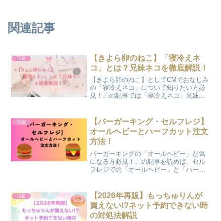
関連記事
【きよら卵のねこ】「寝冷えネ
話題
コ」とは？兄妹ネコを徹底解説！
【きよら卵のねこ】としてCMでおなじみ
の「寝冷えネコ」について知りたい方必
見！この記事では「寝冷えネコ」兄妹の
詳細ときよら2025年最新CMについて記載
しています！この記事を読めば、新キャ
ラ“ベビきよ”の声優もわかりますよ！
【バーガーキング・セルフレジ】
話題
オールヘビーとハーフカット注文
方法！
バーガーキングの「オールヘビー」が気
になる方必見！この記事を読めば、セル
フレジでの「オールヘビー」と「ハーフ
カット」の注文方法について知ることが
できますよ！
【2026年再販】もっちゅりんが
話題
買えない!?ネット予約できない時
の対処法解説