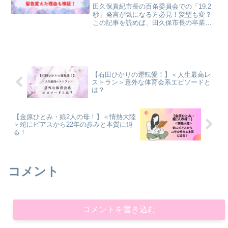
田久保真紀市長の百条委員会での「19.2
秒」発言が気になる方必見！髪型も変？
この記事を読めば、田久保市長の卒業証
書チラ見せ「19.2秒」の真相や髪型・髪
色の変化が注目される理由についても知
ることができますよ！
【石田ひかりの運転愛！】＜人生最高レ
ストラン＞意外な体育会系エピソードと
は？
【金原ひとみ・娘2人の母！】＜情熱大陸
＞蛇にピアスから22年の歩みと本質に迫
る！
コメント
コメントを書き込む