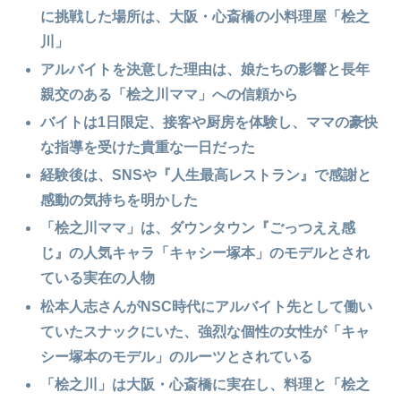
に挑戦した場所は、大阪・心斎橋の小料理屋「桧之
川」
アルバイトを決意した理由は、娘たちの影響と長年
親交のある「桧之川ママ」への信頼から
バイトは1日限定、接客や厨房を体験し、ママの豪快
な指導を受けた貴重な一日だった
経験後は、SNSや『人生最高レストラン』で感謝と
感動の気持ちを明かした
「桧之川ママ」は、ダウンタウン『ごっつええ感
じ』の人気キャラ
「
キャシー塚本」のモデルとされ
ている実在の人物
松本人志さんがNSC時代にアルバイト先として働い
ていたスナックにいた、強烈な個性の女性が「キャ
シー塚本のモデル」のルーツとされている
「桧之川」は大阪・心斎橋に実在し、料理と「桧之