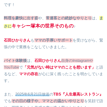
です！
料理を豪快に出す姿
や、
常連客との絶妙なやりとり
は、
ま
キャシー塚本の世界そのもの
さに
♪
石田ひかりさん
も
ママの手厚いサポート
を受けながら、緊
張の中で業務をこなしていきました。
バイト体験後
は、
石田ひかりさん
自身のInstagramや
YouTube
で
「元気がない時はママのことを想います」
と語
るなど、
ママの存在
が心に深く残ったことを明かしていま
す。
また、
2025年6月21日放送
の
TBS『人生最高レストラン』
でも
その日の様子や、ママとの温かいやりとり
を笑顔で語