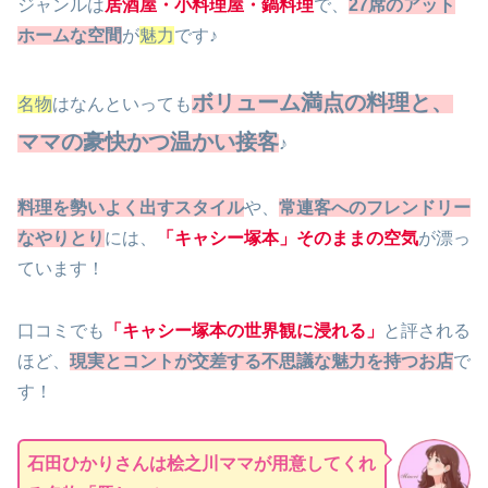
ジャンルは
居酒屋・小料理屋・鍋料理
で、
27席のアット
ホームな空間
が
魅力
です♪
ボリューム満点の料理と、
名物
はなんといっても
ママの豪快かつ温かい接客
♪
料理を勢いよく出すスタイル
や、
常連客へのフレンドリー
なやりとり
には、
「キャシー塚本」そのままの空気
が漂っ
ています！
口コミでも
「キャシー塚本の世界観に浸れる」
と評される
ほど、
現実とコントが交差する不思議な魅力を持つお店
で
す！
石田ひかりさんは桧之川ママが用意してくれ