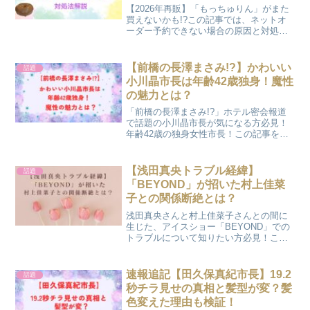
【2026年再販】「もっちゅりん」がまた
買えないかも!?この記事では、ネットオ
ーダー予約できない場合の原因と対処方
法を徹底解説。ネットオーダー攻略や店
舗購入のコツも紹介します。
【前橋の長澤まさみ!?】かわいい
話題
小川晶市長は年齢42歳独身！魔性
の魅力とは？
「前橋の長澤まさみ!?」ホテル密会報道
で話題の小川晶市長が気になる方必見！
年齢42歳の独身女性市長！この記事を読
めば「かわいい」と噂の小川晶市長の評
判や「魔性の魅力」、支持される理由ま
で詳しく知ることができますよ！
【浅田真央トラブル経緯】
話題
「BEYOND」が招いた村上佳菜
子との関係断絶とは？
浅田真央さんと村上佳菜子さんとの間に
生じた、アイスショー「BEYOND」での
トラブルについて知りたい方必見！この
記事を読めば文春オンラインで報じられ
た両者のトラブルの経緯の詳細が分かり
ますよ！
速報追記【田久保真紀市長】19.2
話題
秒チラ見せの真相と髪型が変？髪
色変えた理由も検証！