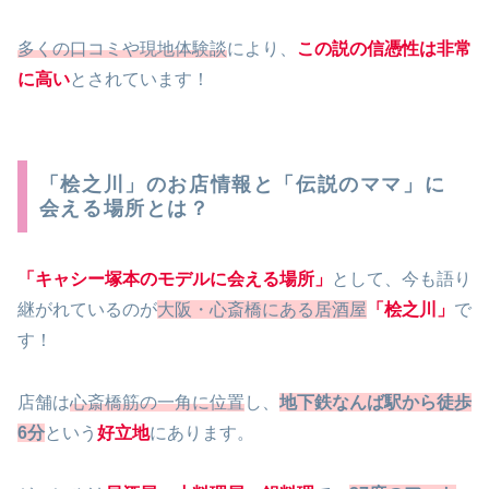
多くの口コミや現地体験談
により、
この説の信憑性は非常
に高い
とされています！
「桧之川」のお店情報と「伝説のママ」に
会える場所とは？
「キャシー塚本のモデルに会える場所」
として、今も語り
継がれているのが
大阪・心斎橋にある居酒屋
「桧之川」
で
す！
店舗は
心斎橋筋の一角に位置
し、
地下鉄なんば駅から徒歩
6分
という
好立地
にあります。