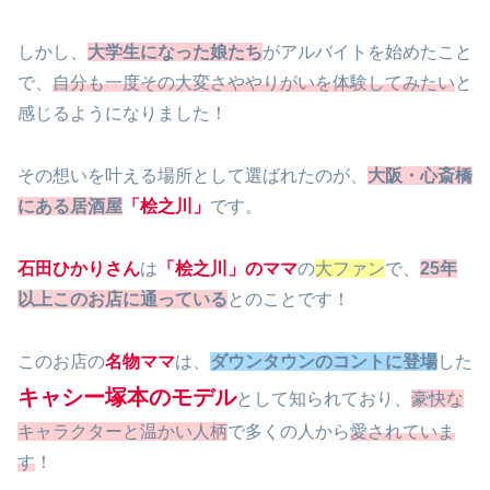
しかし、
大学生になった娘たち
がアルバイトを始めたこと
で、
自分も一度その大変さややりがいを体験してみたい
と
感じるようになりました！
その想いを叶える場所として選ばれたのが、
大阪・心斎橋
にある居酒屋
「桧之川」
です。
石田ひかりさん
は
「桧之川」のママ
の
大ファン
で、
25年
以上このお店に通っている
とのことです！
このお店の
名物ママ
は、
ダウンタウンのコントに登場
した
キャシー塚本のモデル
として知られており、
豪快な
キャラクターと温かい人柄
で多くの人から
愛されていま
す
！