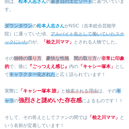
由は、
松本人志さん
の
若き日のエピソード
に基づいていま
す。
ダウンタウン
の
松本人志さん
がNSC（吉本総合芸能学
院）に通っていた頃、
アルバイト先として働いていたスナ
ックにいた
のが、
「桧之川ママ」
とされる人物でした。
その
独特の喋り方
、
豪快な性格
、
間の取り方
が
非常に印象
的
で、後に
『ごっつええ感じ』
内の
「キャシー塚本」
とし
て
キャラクター化された
と広く語られています！
実際に
「キャシー塚本 誰」
と
検索される理由
は、その
キ
強烈さと謎めいた存在感
ャラ
の
によるものです！！
そして、その答えとしてファンの間では
「桧之川ママ」
と
いう名前が定着しています！