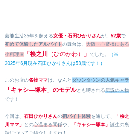
芸能生活35年を超える
女優・石田ひかりさん
が、
52歳
で
初めて体験したアルバイト
の舞台は、
大阪・心斎橋にある
「桧之川
（ひのかわ）
」
小料理屋
でした。
（※
2025年6月現在石田ひかりさんは53歳です！）
このお店の
名物ママ
は、なんと
ダウンタウンの人気キャラ
「キャシ―塚本」のモデル
とも噂される
伝説の人物
です！
今回は、
石田ひかりさん
の
初バイト体験
を通して、
「桧之
川ママ」
との
心温まる関係
や、
「
キャシー塚本」
誕生の裏
話についてご紹介しますね！