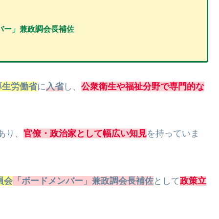
バー」兼政調会長補佐
厚生労働省
に
入省
し、
公衆衛生や福祉分野で専門的な
あり、
官僚・政治家として幅広い知見
を持っていま
員会
「ボードメンバー」兼政調会長補佐
として
政策立