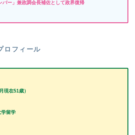
メンバー」兼政調会長補佐として政界復帰
プロフィール
1月現在51歳）
大学留学