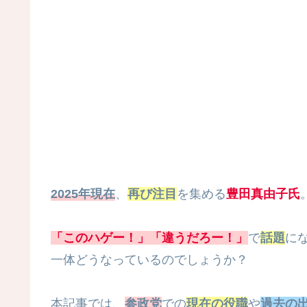
2025年現在
、
再び注目
を集める
豊田真由子氏
「このハゲー！」「違うだろー！」
で
話題
に
一体どうなっているのでしょうか？
本記事では、
参政党
での
現在の役職
や
過去の