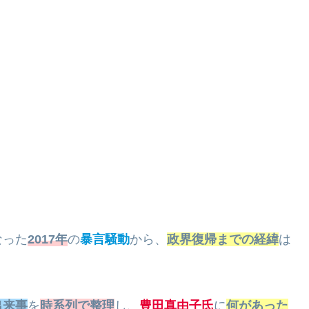
。
なった
2017年
の
暴言騒動
から、
政界復帰までの経緯
は
出来事
を
時系列で整理
し、
豊田真由子氏
に
何があった