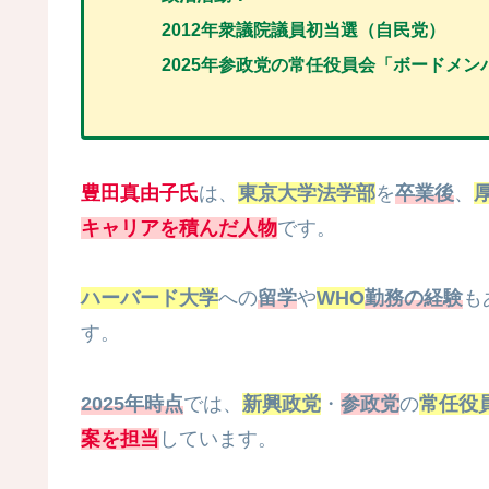
2012年衆議院議員初当選（自民党）
202
5年参政党の常任役員会「ボードメン
豊田真由子氏
は、
東京大学法学部
を
卒業後
、
キャリアを積んだ人物
です。
ハーバード大学
への
留学
や
WHO
勤務の経験
も
す。
2025年時点
では、
新興政党
・
参政党
の
常任役
案を担当
しています。