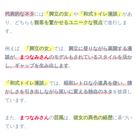
代表的なネタ
には
「脚立の女」
や
「和式トイレ漫談」
があ
り、どちらも
観客を驚かせるユニークな視点
で進行しま
す。
例えば、
「脚立の女」
では、
脚立に登りながら展開する漫
談が、
まつなみさん
のモデルもされているスタイルを活か
し、ギャップを生み出します
。
「和式トイレ漫談」
では、
昭和レトロな小道具を使い、懐
かしさを引き出しながら笑いに変える独自のネタ
を披露し
ています。
また、
まつなみさん
の
芸風
は、
彼女の異色の経歴
に基づい
ています。