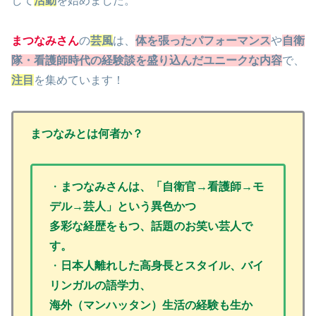
して
活動
を始めました。
まつなみさん
の
芸風
は、
体を張ったパフォーマンス
や
自衛
隊・看護師時代の経験談を盛り込んだユニークな内容
で、
注目
を集めています！
まつなみとは何者か？
・
まつなみさんは、「自衛官→看護師→モ
デル→芸人」という異色かつ
多彩な経歴をもつ、話題のお笑い芸人で
す。
・
日本人離れした高身長とスタイル、バイ
リンガルの語学力、
海外（マンハッタン）生活の経験も生か