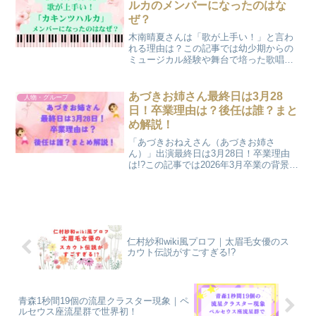
ルカのメンバーになったのはな
ぜ？
木南晴夏さんは「歌が上手い！」と言わ
れる理由は？この記事では幼少期からの
ミュージカル経験や舞台で培った歌唱
力、「カキンツハルカ」メンバーになっ
た経緯、2026年のライブ・音楽番組情報
までわかりやすく紹介します。
あづきお姉さん最終日は3月28
人物・グループ
日！卒業理由は？後任は誰？まと
め解説！
「あづきおねえさん（あづきお姉さ
ん）」出演最終日は3月28日！卒業理由
は!?この記事では2026年3月卒業の背景や
噂の真相、プロフィールや経歴、後任
「アンジェ」さんの情報までわかりやす
くまとめています！
仁村紗和wiki風プロフ｜太眉毛女優のス
カウト伝説がすごすぎる!?
青森1秒間19個の流星クラスター現象｜ペ
ルセウス座流星群で世界初！