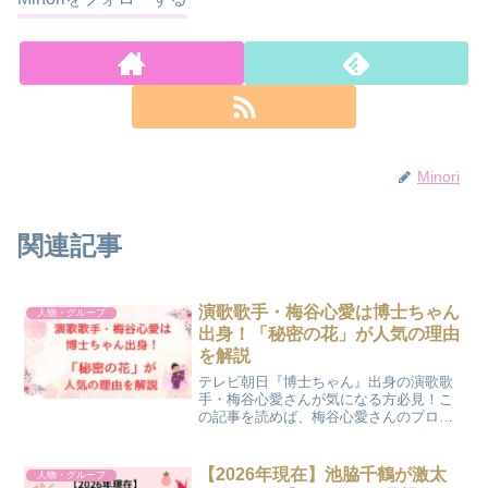
Minori
関連記事
演歌歌手・梅谷心愛は博士ちゃん
人物・グループ
出身！「秘密の花」が人気の理由
を解説
テレビ朝日『博士ちゃん』出身の演歌歌
手・梅谷心愛さんが気になる方必見！こ
の記事を読めば、梅谷心愛さんのプロフ
ィールや経歴、番組出演での活躍、デビ
ュー曲や2ndシングル「秘密の花」の魅力
まで詳しく知ることができますよ！
【2026年現在】池脇千鶴が激太
人物・グループ