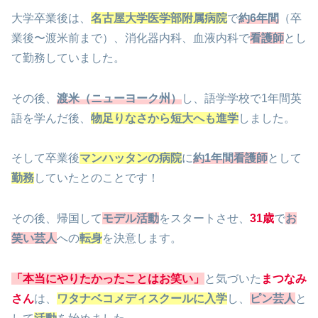
大学卒業後は、
名古屋大学医学部附属病院
で
約6年間
（卒
業後〜渡米前まで）、消化器内科、血液内科で
看護師
とし
て勤務していました。
その後、
渡米（ニューヨーク州）
し、語学学校で1年間英
語を学んだ後、
物足りなさから短大へも進学
しました。
そして卒業後
マンハッタンの病院
に
約1年間
看護師
として
勤務
していたとのことです！
その後、帰国して
モデル活動
をスタートさせ、
31歳
で
お
笑い芸人
への
転身
を決意します。
「本当にやりたかったことはお笑い」
と気づいた
まつなみ
さん
は、
ワタナベコメディスクールに入学
し、
ピン芸人
と