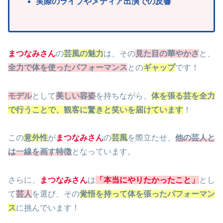
実際のライブやメディア出演での反響
まつなみさん
の
芸風の魅力
は、その
見た目の華やかさ
と、
全力で体を使ったパフォーマンス
との
ギャップ
です！
モデル
として
美しい容姿
を持ちながら、
体を張る芸を全力
で行うことで、観客に驚きと笑いを届けています
！
この
意外性
が
まつなみさん
の
芸風
を際立たせ、
他の芸人と
は一線を画す特徴
となっています。
さらに、
まつなみさん
は
「本当にやりたかったこと」
とし
て
芸人
を選び、その
覚悟を持って体を張ったパフォーマン
ス
に挑んでいます！