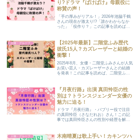
り?ドラマ『ばけばけ』母親役に
称賛の声！
「手の厚みがリアル！」2026年池脇千鶴
さんの現在が激太り!?「誰かわからなか
った」「役作り？」この記事を読めば池
脇千鶴さんの「変貌ぶり」の噂の真相
や、NHK朝ドラ「ばけばけ」で称賛され
るヒロインの母親役の魅力を知ることが
【2025年最新】二階堂ふみ歴代
人物・グループ
できますよ！
彼氏15人？カズレーザーと結婚の
衝撃！
2025年8月、女優・二階堂ふみさんが人気
お笑い芸人・カズレーザーさんとの結婚
を発表！この記事を読めば、二階堂ふみ
さんのプロフィールや経歴、歴代彼氏15
人？の真相も知ることができますよ！
『月夜行路』出演 真田怜臣の性
人物・グループ
別は？トランスジェンダー女優の
魅力に迫る！
ドラマ『月夜行路』・バブリー役で注目
の真田怜臣（さなだれお）さん！この記
事では真田怜臣さんの性別や経歴を解
説。トランスジェンダー女性の女優とし
ての魅力やドラマでの役柄もわかりやす
く紹介します！
木南晴夏は歌上手い！カキンツハ
人物・グループ