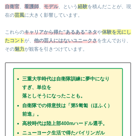
自衛官
、
看護師
、
モデル
、という
経験
を積んだことが、現
在の
芸風
に大きく影響しています。
これらの
キャリアから得た“あるある”ネタ
や
体験を元にし
たコント
が、
他の芸人にはないユニークさ
を生んでおり、
その
魅力
が観客を引きつけています。
三重大学時代は自衛隊訓練に夢中になり
すぎ、単位を
落としそうになったことも。
自衛隊での得意技は「第5匍匐（ほふく）
前進」。
高校時代は陸上部400mハードル選手。
ニューヨーク生活で得たバイリンガル