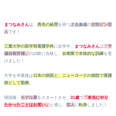
まつなみさん
は、
異色の経歴
を持つ
才色兼備
の
女性ピン芸
人
です！
三重大学の医学部看護学科
に在学中、
まつなみさん
は
「予
備自衛官補」
の試験に合格し、
自衛隊で本格的な訓練
を受
けました！
大学を卒業後は
日本の病院と、
ニューヨークの病院で看護
師として勤務
。
帰国後、
モデル業
をスタートさせ、
31歳
で
「本当にやり
たかったことはお笑い」
と感じ、
芸人
に
転身
しました！