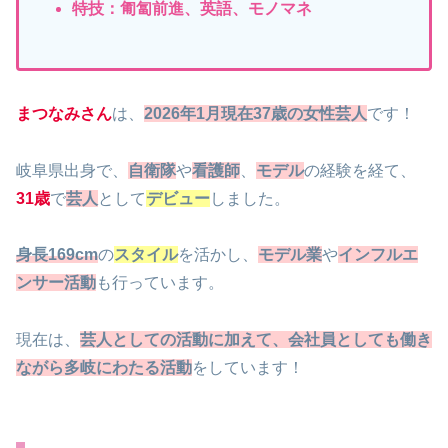
特技：匍匐前進、英語、モノマネ
まつなみさん
は、
2026年1月現在37歳の女性芸人
です！
岐阜県出身で、
自衛隊
や
看護師
、
モデル
の経験を経て、
31歳
で
芸人
として
デビュー
しました。
身長169cm
の
スタイル
を活かし、
モデル業
や
インフルエ
ンサー活動
も行っています。
現在は、
芸人としての活動に加えて、会社員としても働き
ながら多岐にわたる活動
をしています！