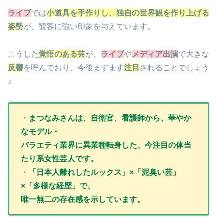
ライブ
では
小道具を手作りし、独自の世界観を作り上げる
姿勢
が、観客に強い印象を与えています。
こうした
覚悟のある芸
が、
ライブ
や
メディア出演
で大きな
反響
を呼んでおり、今後ますます
注目
されることでしょう
♪
・
まつなみさんは、自衛官、看護師から、華やか
なモデル・
バラエティ業界に異業種転身した、今注目の体当
たり系女性芸人です。
・
「日本人離れしたルックス」×「泥臭い芸」
×「多様な経歴」で、
唯一無二の存在感を示しています。