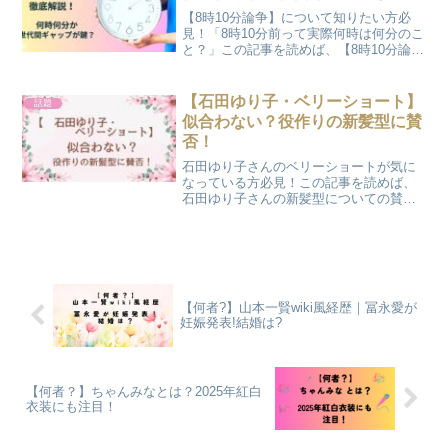
【8時10分論争】について知りたい方必
見！「8時10分前って実際何時は何分のこ
と？」この記事を読めば、【8時10分論
争】の謎が分かりますよ！
【石田ゆり子・ベリーショート】
話題
似合わない？役作りの新髪型に賛
否！
石田ゆり子さんのベリーショートが気に
なっている方必見！この記事を読めば、
石田ゆり子さんの新髪型についての賛否
意見などについて知ることができます
よ！
【何者?】山本一賢wiki風経歴｜冨永愛が
妊娠発表!結婚は?
【何者？】ちゃんみなとは？2025年紅白
衣装にも注目！