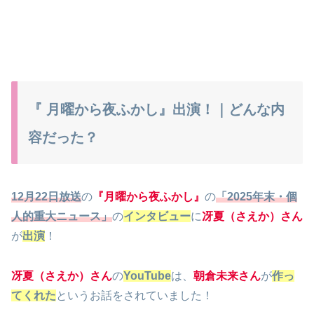
『 月曜から夜ふかし』出演！｜どんな内
容だった？
12月22日放送
の
『月曜から夜ふかし』
の
「2025年末・個
人的重大ニュース」
の
インタビュー
に
冴夏（さえか）さん
が
出演
！
冴夏（さえか）さん
の
YouTube
は、
朝倉未来さん
が
作っ
てくれた
というお話をされていました！