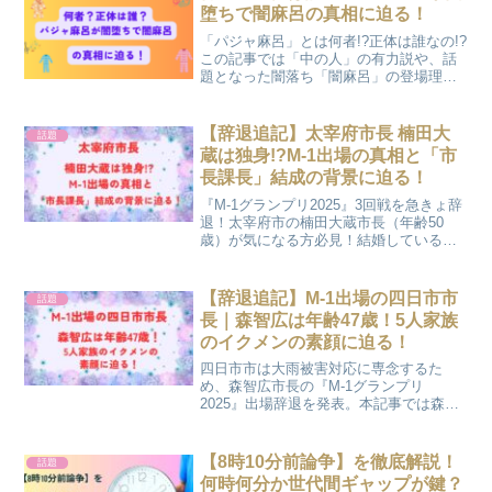
堕ちで闇麻呂の真相に迫る！
「パジャ麻呂」とは何者!?正体は誰なの!?
この記事では「中の人」の有力説や、話
題となった闇落ち「闇麻呂」の登場理
由・CMの狙い・SNSの反応までわかりや
すくまとめています！
【辞退追記】太宰府市長 楠田大
話題
蔵は独身!?M-1出場の真相と「市
長課長」結成の背景に迫る！
『M-1グランプリ2025』3回戦を急きょ辞
退！太宰府市の楠田大蔵市長（年齢50
歳）が気になる方必見！結婚している
の？独身？この記事では楠田大蔵市長の
プロフィールや経歴、M-1出場の真相とコ
ンビ「市長課長」結成の背景を知ること
【辞退追記】M-1出場の四日市市
話題
ができますよ！
長｜森智広は年齢47歳！5人家族
のイクメンの素顔に迫る！
四日市市は大雨被害対応に専念するた
め、森智広市長の『M-1グランプリ
2025』出場辞退を発表。本記事では森智
広市長が出場予定だったM-1挑戦の背景や
家族構成を知ることができますよ！
2025年9月21日（日） [愛知] 今池ガス
【8時10分前論争】を徹底解説！
話題
ホール
何時何分か世代間ギャップが鍵？