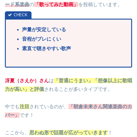
ード系楽曲
の
「歌ってみた動画」
を投稿しています。
声量が安定している
音程がブレにくい
素直で聴きやすい歌声
冴夏（さえか）さん
は
「普通にうまい」「想像以上に歌唱
力が高い」と評価
されることが多いタイプです。
中でも
注目
されているのが、
「朝倉未来さん関連楽曲のカ
バー」
です！
ここから、
思わぬ形で話題が広がっていきます
！