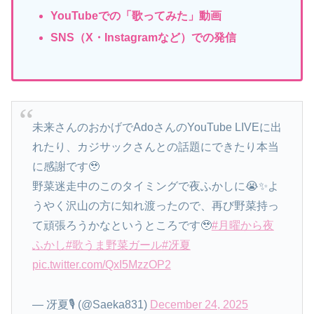
YouTubeでの「歌ってみた」動画
SNS（X・Instagramなど）での発信
未来さんのおかげでAdoさんのYouTube LIVEに出
れたり、カジサックさんとの話題にできたり本当
に感謝です🥹
野菜迷走中のこのタイミングで夜ふかしに😭✨️よ
うやく沢山の方に知れ渡ったので、再び野菜持っ
て頑張ろうかなというところです🥹
#月曜から夜
ふかし
#歌うま野菜ガール
#冴夏
pic.twitter.com/QxI5MzzOP2
— 冴夏🎙 (@Saeka831)
December 24, 2025