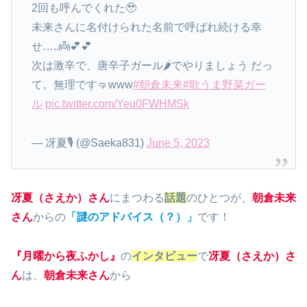
2回も呼んでくれた🥹
未来さんに名付けられた名前で呼ばれ続ける幸
せ…..👼💕💕
次は激辛で、唐辛子ガール🌶でやりましょう だっ
て。無理です🤜www
#朝倉未来
#歌うま野菜ガー
ル
pic.twitter.com/Yeu0FWHMSk
— 冴夏🎙 (@Saeka831)
June 5, 2023
冴夏（さえか）さん
にまつわる
話題
のひとつが、
朝倉未来
さん
からの
「謎のアドバイス（？）」
です！
『月曜から夜ふかし』
の
インタビュー
で
冴夏（さえか）さ
ん
は、
朝倉未来さん
から