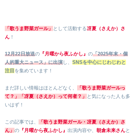
「歌うま野菜ガール」
として活動する
冴夏（さえか）さ
ん
！
12月22日放送
の
『月曜から夜ふかし』
の
「2025年末・個
人的重大ニュース」に出演
し、
SNSを中心にじわじわと
注目
を集めています！
まだ詳しい情報はほとんどなく、
「歌うま野菜ガールっ
て？」「冴夏（さえか）って何者？」
と気になった人も多
いはず！
この記事では、
「歌うま野菜ガール・冴夏（さえか）さ
ん」
の
『月曜から夜ふかし』
出演内容や、
朝倉未来さん
と