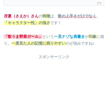
冴夏（さえか）さん
の
特徴
は、
歌の上手さだけでなく
、
「キャラクター性」の強さ
です！
「歌うま野菜ガール」
という
一見ナゾな肩書き
が
印象
に残
り、
一度見た人の記憶に残りやすい
のが強みですね♪
スポンサーリンク