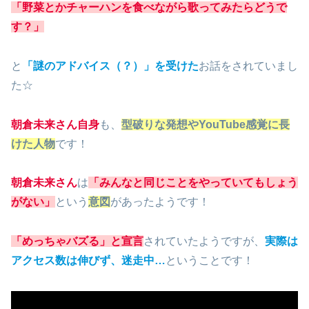
「野菜とかチャーハンを食べながら歌ってみたらどうで
す？」
と
「謎のアドバイス（？）」を受けた
お話をされていまし
た☆
朝倉未来さん自身
も、
型破りな発想やYouTube感覚に長
けた人物
です！
朝倉未来さん
は
「みんなと同じことをやっていてもしょう
がない」
という
意図
があったようです！
「めっちゃバズる」と宣言
されていたようですが、
実際は
アクセス数は伸びず、迷走中…
ということです！