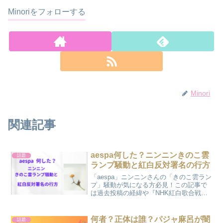
Minoriをフォローする
Minori
関連記事
aespa何した？ニンニンきのこ雲
話題
ランプ騒動と紅白反対署名の行方
「aespa」ニンニンさんの「きのこ雲ラン
プ」騒動が気になる方必見！この記事で
は過去投稿の経緯や『NHK紅白歌合戦』
出場反対署名の状況、NHK・所属事務所
の対応、辞退や出場停止の可能性までを
わかりやすく解説します。
何者？正体は誰？パジャ麻呂が闇
話題