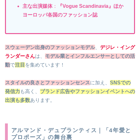
主な出演媒体
：
『Vogue Scandinavia』ほか
ヨーロッパ各国のファッション誌
スウェーデン出身のファッションモデル
、
デジレ・イング
ランダーさん
は、
モデル業とインフルエンサーとしての活
動
で
注目
を集めています！
スタイルの良さとファッションセンス
に加え、
SNSでの
発信力
も高く、
ブランド広告やファッションイベントへの
出演も多数
あります。
アルマンド・デュプランティス｜「4年愛と
プロポーズ」の舞台裏