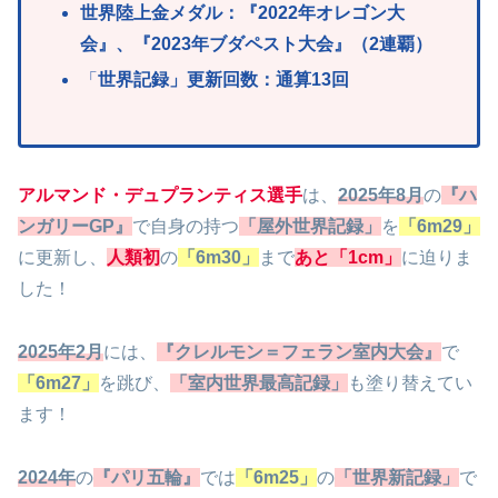
世界陸上金メダル：『2022年オレゴン大
会』、『2023年ブダペスト大会』
（2連覇）
「
世界記録」更新回数：通算13回
アルマンド・デュプランティス選手
は、
2025年8月
の
『ハ
ンガリーGP』
で自身の持つ
「屋外世界記録」
を
「6m29」
に更新し、
人類初
の
「6m30」
まで
あと「1cm」
に迫りま
した！
2025年2月
には、
『クレルモン＝フェラン室内大会』
で
「6m27」
を跳び、
「室内世界最高記録」
も塗り替えてい
ます！
2024年
の
『パリ五輪』
では
「6m25」
の
「世界新記録」
で