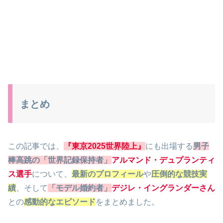
まとめ
この記事では、
『東京2025世界陸上』
にも出場する
男子
棒高跳の「世界記録保持者」
アルマンド・デュプランティ
ス選手
について、
最新のプロフィール
や
圧倒的な競技実
績
、そして
「モデル婚約者」
デジレ・イングランダーさん
との
感動的なエピソード
をまとめました。