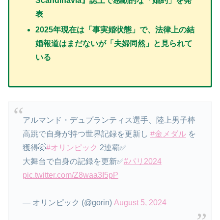
Scandinavia』
誌上で感動的な「婚約」を発
表
2025年現在は「事実婚状態」で、法律上の結
婚報道はまだないが「夫婦同然」と見られて
いる
アルマンド・デュプランティス選手、陸上男子棒
高跳で自身が持つ世界記録を更新し
#金メダル
を
獲得🤯
#オリンピック
2連覇✅
大舞台で自身の記録を更新✅
#パリ2024
pic.twitter.com/Z8waa3I5pP
— オリンピック (@gorin)
August 5, 2024