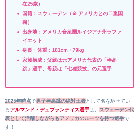
在25歳）
国籍：スウェーデン（※ アメリカとの二重国
籍）
出身地：アメリカ合衆国ルイジアナ州ラファ
イエット
身長・体重：181cm・79kg
家族構成：父親は元アメリカ代表の「棒高
跳」選手、母親は「七種競技」の元選手
2025年時点
で
男子棒高跳の絶対王者
として名を馳せてい
る
アルマンド・デュプランティス選手
は、
スウェーデン代
表として活躍しながらもアメリカのルーツを持つ選手
で
す！