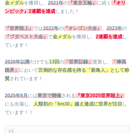
金メダル
を獲得し、
2021年
の
『東京五輪』
に続く
『オリ
ンピック』2連覇を達成
しました！
『世界陸上』
では
2022年
の
『オレゴン大会』
、
2023年
の
『ブダペスト大会』
で
金メダル
を獲得し、
2連覇を達成
し
ています！
2020年以降
だけでも
13回
の
「世界記録」
更新し、
「棒高
跳界」
において
圧倒的な存在感を誇る「新鳥人」として称
賛
されています！
2025年9月
には
東京で開催
される
『東京2025世界陸上』
にも出場し、
人類初の「6m30」越え達成に世界が注目
し
ています！！