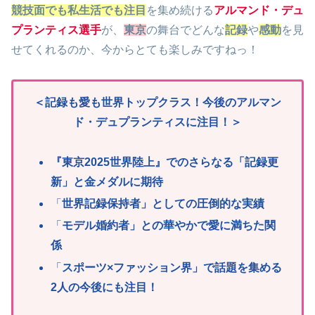
競技面でも私生活でも注目
を集め続ける
アルマンド・デュ
プランティス選手
が、
東京
の舞台でどんな
記録
や
感動
を見
せてくれるのか、今からとても楽しみですねっ！
＜記録も愛も世界トップクラス！今後のアルマン
ド・デュプランティスに注目！＞
『東京2025世界陸上』でのさらなる「記録更
新」と金メダルに期待
「
世界記録保持者」としての圧倒的な実績
「
モデル婚約者」との華やかで愛に満ちた関
係
「
スポーツ×ファッション界」で話題を集める
2人の今後にも注目！