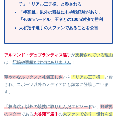
子」「リアル王子様」と称される
「
棒高跳」以外の競技にも挑戦経験があり、
「400mハードル」王者との100m対決で勝利
大谷翔平選手の大ファンであることを公言
アルマンド・デュプランティス選手
が
支持されている理由
は、
記録や実績だけではありません
！
華やかなルックスと礼儀正しさ
から
「リアル王子様」
と称
され、スポーツ以外のメディアにも頻繁に登場していま
す。
「棒高跳」以外の競技に取り組んだエピソード
や、
野球界
のスター
である
大谷翔平選手
の
大ファンであり、憧れを
公