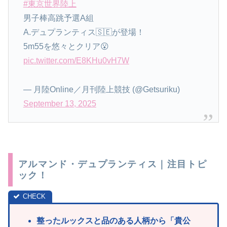
#東京世界陸上
男子棒高跳予選A組
A.デュプランティス🇸🇪が登場！
5m55を悠々とクリア😮
pic.twitter.com/E8KHu0vH7W
— 月陸Online／月刊陸上競技 (@Getsuriku)
September 13, 2025
アルマンド・デュプランティス｜注目トピ
ック！
整ったルックスと品のある人柄から「貴公