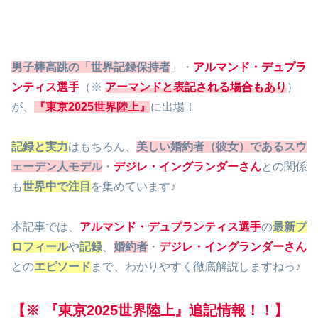
男子棒高跳の「世界記録保持者
」・
アルマンド・デュプラ
ンティス選手
（※
アーマンドと表記される場合もあり
）
が、
『東京2025世界陸上』
に出場！
記録と実力
はもちろん、
美しい婚約者（彼女）であるスウ
ェーデン人モデル
・
デジレ・イングランダーさん
との関係
も
世界中で注目
を集めています♪
本記事では、
アルマンド・デュプランティス選手
の
最新プ
ロフィール
や
記録
、
婚約者
・
デジレ・イングランダーさん
との
エピソード
まで、わかりやすく徹底解説しますねっ♪
【※
『
東京
2025
世界陸上
』
追記情報！！】