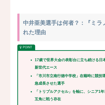
中井亜美選手は何者？：『ミラ
れた理由
17歳で世界大会の表彰台に立ち続ける日
新世代エース
「市川
市立南行徳中学校」在籍時に競技
急成長させた選手
「トリプル
アクセル」を軸に、シニア1年
互角に戦う存在