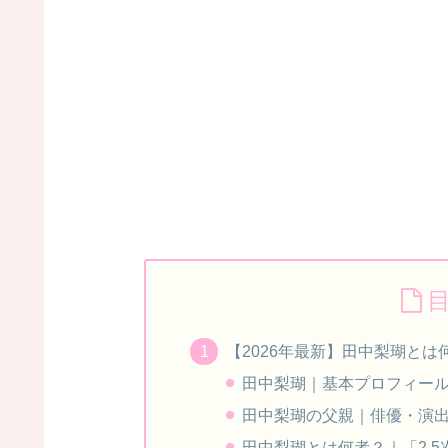
【2026年最新】田中梨瑚と
田中梨瑚｜基本プロフィー
田中梨瑚の父親｜俳優・演
田中梨瑚とは何者？｜「2.