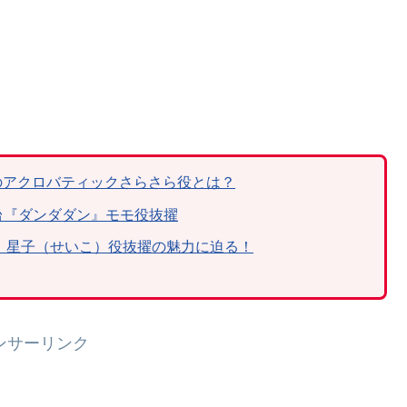
！
ンのアクロバティックさらさら役とは？
台『ダンダダン』モモ役抜擢
』星子（せいこ）役抜擢の魅力に迫る！
ンサーリンク