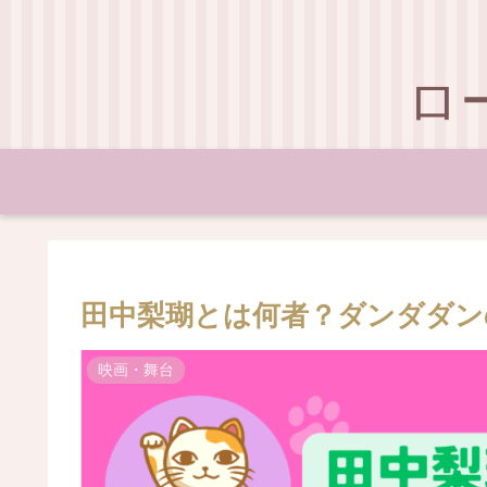
ロ
田中梨瑚とは何者？ダンダダン
映画・舞台