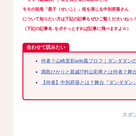
モモの祖母「星子（せいこ）」役を演じる中別府葵さん
について知りたい方は下記の記事もぜひご覧くださいねっ
（下記の記事名↓をポチっとすれば記事に飛べますよ☆）
合わせて読みたい
何者？山崎里彩wiki風プロフ｜ダンダダ
満島ひかりと親戚!?村山彩希とは何者？舞
【何者】中別府葵とは？舞台『ダンダダン
スポ