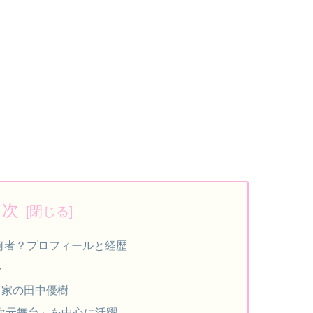
目次
は何者？プロフィールと経歴
ル
出家の田中優樹
5次元舞台」を中心に活躍