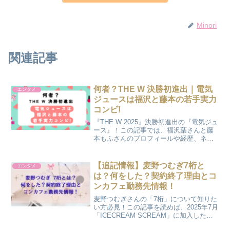
Minori
関連記事
何者？THE W 決勝初進出｜電気
エンタメ
ジュースは福沢と藤本の若手実力
コンビ!
『THE W 2025』決勝初進出の『電気ジュ
ース』！この記事では、福沢葉さんと藤
本もふさんのプロフィールや経歴、ネタ
の特徴、結成秘話、同期コンビとの関係
性まで、『電気ジュース』の魅力をまる
ごと知ることができますよっ！
【追記情報】麦野つむぎ7桁と
エンタメ
は？何をした？契約終了理由とコ
ンカフェ勤務先情報！
麦野つむぎさんの「7桁」について知りた
い方必見！この記事を読めば、2025年7月
「ICECREAM SCREAM」に加入した麦
野つむぎさんが5日後に契約終了発表され