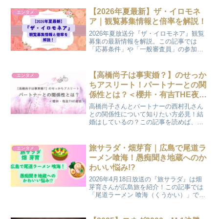
た件と検索急増中の「7桁」の意味、現在
の勤務先について知ることができます
【2026年夏最新】ザ・イロモネ
エンタメ
よ！
ア｜観覧募集情報と倍率を解説！
2026年夏放送分『ザ・イロモネア』観覧
募集の最新情報を解説。この記事では
「応募条件」や「一般審査員」の参加資
格、過去の「観覧倍率実績」、「次回募
集」への備え方をまとめています。
【高橋尚子は事実婚？】のせっか
エンタメ
ちアスリート！パートナーとの関
係性とは？＜櫻井・有吉THE夜会
＞
高橋尚子さんとパートナーの西村孔さん
との関係性について知りたい方必見！結
婚はしているの？この記事を読めば、そ
の関係性と共に、2025年7月3日放送の
『櫻井・有吉THE夜会』で特集される高
橋尚子さんのエピソードを知ることがで
旅サラダ・畑芽育｜広島で尾道ラ
エンタメ
きますよ！
ーメン喰海！愚痴聞き地蔵へのか
わいい悩み!?
2026年4月18日放送の『旅サラダ』は畑
芽育さんが広島旅を紹介！この記事では
「尾道ラーメン 喰海（くうかい）」での
実食や「愚痴聞き地蔵」でのかわいい悩
み告白など見どころをわかりやすく解説
します！