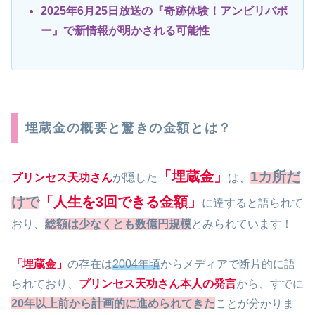
2025年6月25日放送の『奇跡体験！アンビリバボ
ー』で新情報が明かされる可能性
埋蔵金の概要と驚きの金額とは？
「埋蔵金」
1カ所だ
プリンセス天功さん
が隠した
は、
けで
「人生を3回できる金額」
に達すると語られて
おり、
総額は少なくとも数億円規模
とみられています！
「埋蔵金」
の存在は
2004年頃
からメディアで断片的に語
られており、
プリンセス天功さん
本人の発言
から、すでに
20年以上前から計画的に進められてきた
ことが分かりま