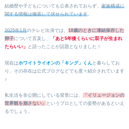
結婚歴や子どもについても公表されておらず、
家族構成に
関する情報は徹底して伏せられています
。
2025年1月
のテレビ出演では、
18歳のときに凍結保存した
卵子
について言及し、
「あと5年後くらいに双子が生まれ
たらいい」
と語ったことが話題となりました！
現在は
ホワイトライオンの「キング」くん
と暮らしてお
り、その存在は公式ブログなどでも度々紹介されています
♪
私生活を非公開にしている背景には、
「イリュージョンの
世界観を崩さない」
というプロとしての姿勢があるといえ
るでしょう。