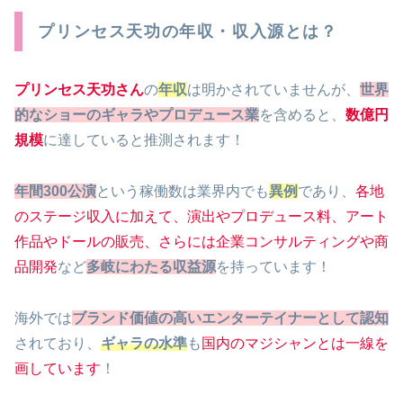
プリンセス天功の年収・収入源とは？
プリンセス天功さん
の
年収
は明かされていませんが、
世界
的なショーのギャラやプロデュース業
を含めると、
数億円
規模
に達していると推測されます！
年間300公演
という稼働数は業界内でも
異例
であり、
各地
のステージ収入に加えて、演出やプロデュース料、アート
作品やドールの販売、さらには企業コンサルティングや商
品開発
など
多岐にわたる収益源
を持っています！
海外では
ブランド価値の高いエンターテイナーとして認知
されており、
ギャラの水準
も
国内のマジシャンとは一線を
画しています
！