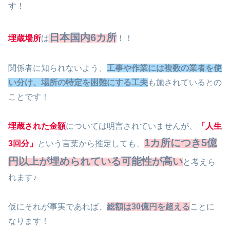
す！
日本国内6カ所
埋蔵場所
は
！！
関係者に知られないよう、
工事や作業には複数の業者を使
い分け、場所の特定を困難にする工夫
も施されているとの
ことです！
埋蔵された金額
については明言されていませんが、
「人生
1カ所につき5億
3回分」
という言葉から推定しても、
円以上が埋められている可能性が高い
と考えら
れます♪
仮にそれが事実であれば、
総額は30億円を超える
ことに
なります！