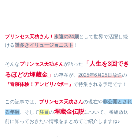
プリンセス天功さん！
永遠の24歳
として世界で活躍し続
ける
謎多きイリュージョニスト
！
「人生を3回でき
そんな
プリンセス天功さん
が語った
るほどの埋蔵金」
の存在が、
2025年6月25日放送
の
『奇跡体験！アンビリバボー』
で特集される予定です！
この記事では、
プリンセス天功さん
の現在や
非公開とされ
埋蔵金伝説
る年齢
、そして
注目
の
について、番組放送
前に知っておきたい情報をまとめてご紹介しますね♪