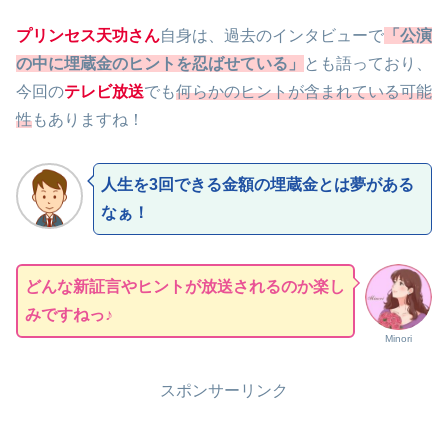
プリンセス天功さん
自身は、過去のインタビューで
「公演
の中に埋蔵金のヒントを忍ばせている」
とも語っており、
今回の
テレビ放送
でも
何らかのヒントが含まれている可能
性
もありますね！
人生を3回できる金額の埋蔵金とは夢がある
なぁ！
どんな新証言やヒントが放送されるのか楽し
みですねっ♪
Minori
スポンサーリンク