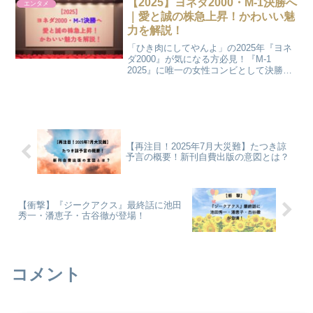
【2025】ヨネダ2000・M-1決勝へ
エンタメ
｜愛と誠の株急上昇！かわいい魅
力を解説！
「ひき肉にしてやんよ」の2025年『ヨネ
ダ2000』が気になる方必見！『M-1
2025』に唯一の女性コンビとして決勝進
出！『THE W』回避の覚悟！この記事で
は、愛さんと誠さんのプロフィール、魅
力、株急上昇の理由を解説します！
【再注目！2025年7月大災難】たつき諒
予言の概要！新刊自費出版の意図とは？
【衝撃】『ジークアクス』最終話に池田
秀一・潘恵子・古谷徹が登場！
コメント