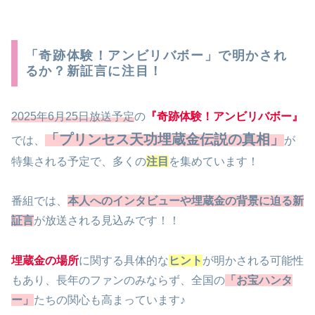
「奇跡体験！アンビリバボー」で明かされ
るか？新証言に注目！
2025年6月25日放送予定
の
『奇跡体験！アンビリバボー』
「プリンセス天功埋蔵金伝説の真相」
では、
が
特集される予定で、多くの
注目
を集めています！
番組では、
本人へのインタビューや埋蔵金の背景に迫る新
証言
が放送される見込みです！！
埋蔵金の場所
に関する具体的な
ヒント
が明かされる可能性
もあり、長年のファンのみならず、全国の
「お宝ハンタ
ー」
たちの関心も高まっています♪