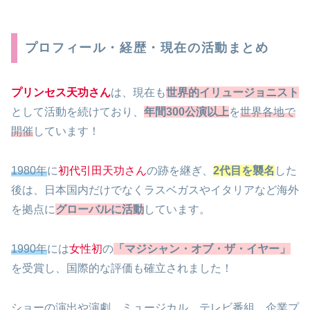
プロフィール・経歴・現在の活動まとめ
プリンセス天功さん
は、現在も
世界的イリュージョニスト
として活動を続けており、
年間300公演以上
を
世界各地で
開催
しています！
1980年
に
初代引田天功さん
の跡を継ぎ、
2代目を襲名
した
後は、日本国内だけでなくラスベガスやイタリアなど海外
を拠点に
グローバルに活動
しています。
1990年
には
女性初
の
「マジシャン・オブ・ザ・イヤー」
を受賞し、国際的な評価も確立されました！
ショーの演出や演劇、ミュージカル、テレビ番組、企業プ