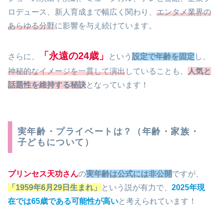
ロデュース、新人育成まで幅広く関わり、
エンタメ業界の
あらゆる分野
に影響を与え続けています。
「永遠の24歳」
さらに、
という
設定で年齢を固定
し、
神秘的なイメージを一貫して演出
していることも、
人気と
話題性を維持する秘訣
となっています！
実年齢・プライベートは？（年齢・家族・
子どもについて）
プリンセス天功さん
の
実年齢は公式には非公開
ですが、
「1959年6月29日生まれ」
という説が有力で、
2025年現
在では65歳である可能性が高い
と考えられています！