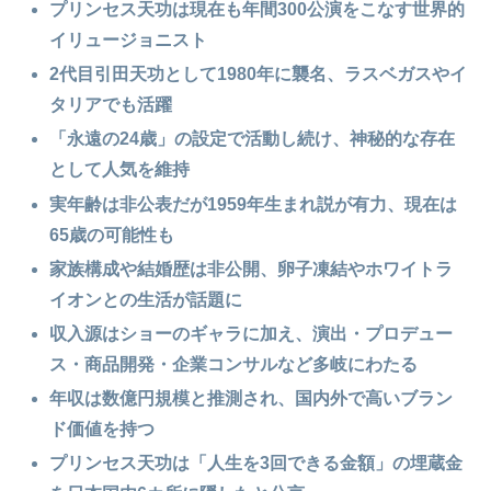
プリンセス天功は現在も年間300公演をこなす世界的
イリュージョニスト
2代目引田天功として1980年に襲名、ラスベガスやイ
タリアでも活躍
「永遠の24歳」の設定で活動し続け、神秘的な存在
として人気を維持
実年齢は非公表だが1959年生まれ説が有力、現在は
65歳の可能性も
家族構成や結婚歴は非公開、卵子凍結やホワイトラ
イオンとの生活が話題に
収入源はショーのギャラに加え、演出・プロデュー
ス・商品開発・企業コンサルなど多岐にわたる
年収は数億円規模と推測され、国内外で高いブラン
ド価値を持つ
プリンセス天功は「人生を3回できる金額」の埋蔵金