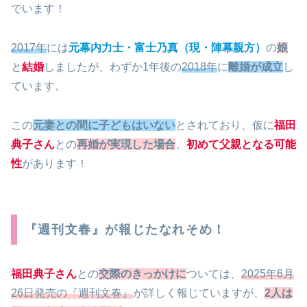
でいます！
2017年
には
元幕内力士・富士乃真（現・陣幕親方）
の
娘
と
結婚
しましたが、わずか1年後の
2018年
に
離婚が成立
し
ています。
この
元妻との間に子どもはいない
とされており、仮に
福田
典子さん
との
再婚が実現した場合
、
初めて父親となる可能
性
があります！
『週刊文春』が報じたなれそめ！
福田典子さん
との
交際のきっかけに
ついては、
2025年6月
26日発売の『週刊文春』
が詳しく報じていますが、
2人は