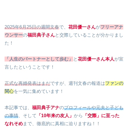
2025年6月25日の週間文春
で、
花田優一さん
が
フリーアナ
ウンサー
の
福田典子さん
と交際していることが分かりまし
た！
「人生のパートナーとして歩む」
と
花田優一さん本人
が宣
言したということです！
正式な再婚発表はまだ
ですが、週刊文春の報道は
ファンの
関心
を一気に集めています！
本記事では、
福田典子アナ
の
プロフィールや元夫と子ども
の事情
、そして
「10年来の友人」
から
「交際」
に至った
なれそめ
まで、徹底的に真相に迫りますね！！