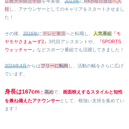
立教大学経営学部
を卒業後、
2013年
に
RKB毎日放送へ入
社
し、アナウンサーとしてのキャリアをスタートさせまし
た！
その後、
2016年
に
テレビ東京
へと転職し、
人気番組
『モ
ヤモヤさまぁ〜ず2』
3代目アシスタントや、
『SPORTS
ウォッチャー』
などスポーツ番組でも活躍してきました！
2024年4月
からは
フリーに転向
し、活動の幅をさらに広げ
ています。
身長は167cm
と
高め
で、
画面映えするスタイルと知性
を兼ね備えたアナウンサー
として、根強い支持を集めてい
ます！