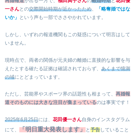
再婚報道
が出る一方で、
福田典子さん
の
離婚時期
と
花田優
一さん
との
交際開始時期が近かったため
、
「略奪婚ではな
いか」
という声も一部でささやかれています。
しかし、いずれの報道機関もこの疑惑について明言はして
いません。
現時点で、両者の関係が元夫婦の離婚に直接的な影響を与
えたとする確たる証拠は確認されておらず、
あくまで憶測
の域
にとどまっています。
ただし、芸能界やスポーツ界の話題性も相まって、
再婚報
道そのものには大きな注目が集まっている
のは事実です！
2025年6月25日
には、
花田優一さん
自身のインスタグラム
「明日重大発表します」
にて、
と
予告
していること