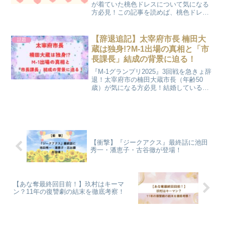
が着ていた桃色ドレスについて気になる
方必見！この記事を読めば、桃色ドレス
のブランドの候補や桃色を選択した背景
の情報について知ることができますよ！
【辞退追記】太宰府市長 楠田大
話題
蔵は独身!?M-1出場の真相と「市
長課長」結成の背景に迫る！
『M-1グランプリ2025』3回戦を急きょ辞
退！太宰府市の楠田大蔵市長（年齢50
歳）が気になる方必見！結婚している
の？独身？この記事では楠田大蔵市長の
プロフィールや経歴、M-1出場の真相とコ
ンビ「市長課長」結成の背景を知ること
ができますよ！
【衝撃】『ジークアクス』最終話に池田
秀一・潘恵子・古谷徹が登場！
【あな奪最終回目前！】玖村はキーマ
ン？11年の復讐劇の結末を徹底考察！