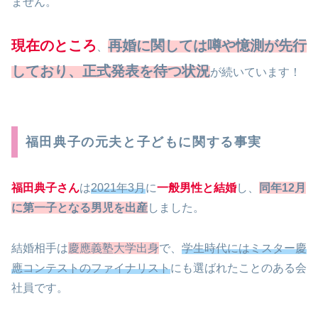
ません。
現在のところ
再婚に関しては噂や憶測が先行
、
しており、正式発表を待つ状況
が続いています！
福田典子の元夫と子どもに関する事実
福田典子さん
は
2021年3月
に
一般男性と結婚
し、
同年12月
に第一子となる男児を出産
しました。
結婚相手は
慶應義塾大学出身
で、
学生時代にはミスター慶
應コンテストのファイナリスト
にも選ばれたことのある会
社員です。