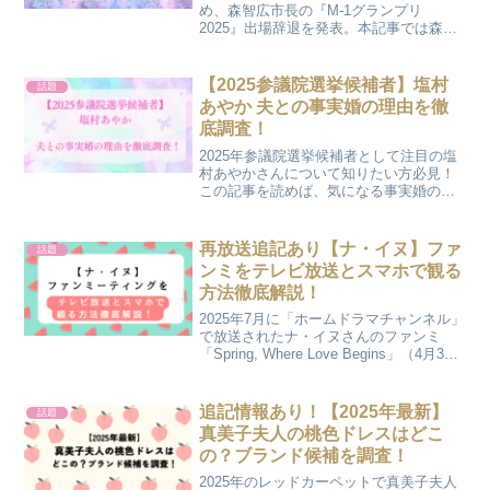
め、森智広市長の『M-1グランプリ
2025』出場辞退を発表。本記事では森智
広市長が出場予定だったM-1挑戦の背景や
家族構成を知ることができますよ！
2025年9月21日（日） [愛知] 今池ガス
【2025参議院選挙候補者】塩村
話題
ホール
あやか 夫との事実婚の理由を徹
底調査！
2025年参議院選挙候補者として注目の塩
村あやかさんについて知りたい方必見！
この記事を読めば、気になる事実婚の夫
（パートナー）との関係や塩村あやかさ
んの経歴などについても知ることができ
ますよ！
再放送追記あり【ナ・イヌ】ファ
話題
ンミをテレビ放送とスマホで観る
方法徹底解説！
2025年7月に「ホームドラマチャンネル」
で放送されたナ・イヌさんのファンミ
「Spring, Where Love Begins」（4月30
日横浜公演）が9月28日再放送！この記事
ではナ・イヌさんのファンミをテレビと
スマホで観る方法を解説！
追記情報あり！【2025年最新】
話題
真美子夫人の桃色ドレスはどこ
の？ブランド候補を調査！
2025年のレッドカーペットで真美子夫人