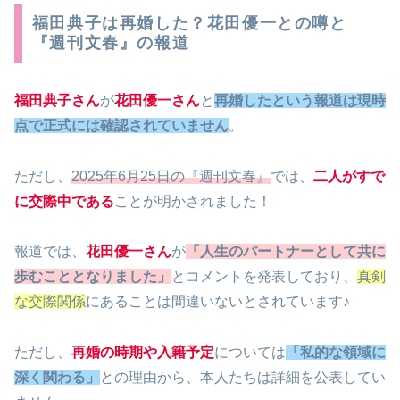
福田典子は再婚した？花田優一との噂と
『週刊文春』の報道
福田典子さん
が
花田優一さん
と
再婚したという報道は現時
点で正式には確認されていません
。
ただし、
2025年6月25日の『週刊文春』
では、
二人がすで
に交際中である
ことが明かされました！
報道では、
花田優一さん
が
「人生のパートナーとして共に
歩むこととなりました」
とコメントを発表しており、
真剣
な交際関係
にあることは間違いないとされています♪
ただし、
再婚の時期や入籍予定
については
「私的な領域に
深く関わる」
との理由から、本人たちは詳細を公表してい