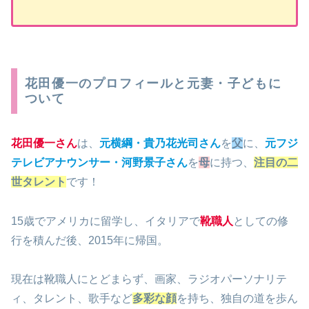
花田優一のプロフィールと元妻・子どもに
ついて
花田優一さん
は、
元横綱・貴乃花光司さん
を
父
に、
元フジ
テレビアナウンサー・河野景子さん
を
母
に持つ、
注目の二
世タレント
です！
15歳でアメリカに留学し、イタリアで
靴職人
としての修
行を積んだ後、2015年に帰国。
現在は靴職人にとどまらず、画家、ラジオパーソナリテ
ィ、タレント、歌手など
多彩な顔
を持ち、独自の道を歩ん