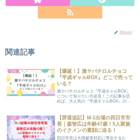
Minori
関連記事
【爆誕！】激ヤバチロルチョコ
話題
『平成ギャルBOX』どこで売って
いる？
激ヤバチロルチョコ『平成ギャルBOX』
について知りたい方必見！この記事を読
めば、大人気の『平成ギャルBOX』のフ
レーバーや購入先の情報などを知ること
ができますよ！
【辞退追記】M-1出場の四日市市
話題
長｜森智広は年齢47歳！5人家族
のイクメンの素顔に迫る！
四日市市は大雨被害対応に専念するた