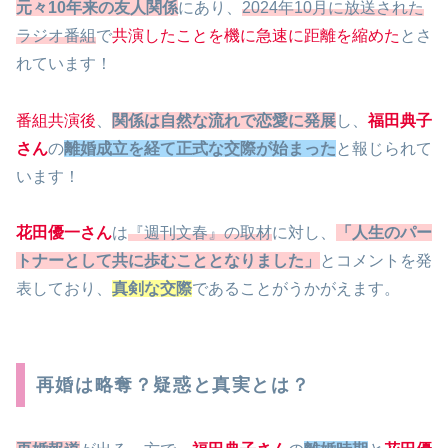
元々10年来の友人関係
にあり、
2024年10月に放送された
ラジオ番組
で
共演したことを機に急速に距離を縮めた
とさ
れています！
番組共演後
、
関係は自然な流れで恋愛に発展
し、
福田典子
さん
の
離婚成立を経て正式な交際が始まった
と報じられて
います！
花田優一さん
は
『週刊文春』の取材
に対し、
「人生のパー
トナーとして共に歩むこととなりました」
とコメントを発
表しており、
真剣な交際
であることがうかがえます。
再婚は略奪？疑惑と真実とは？