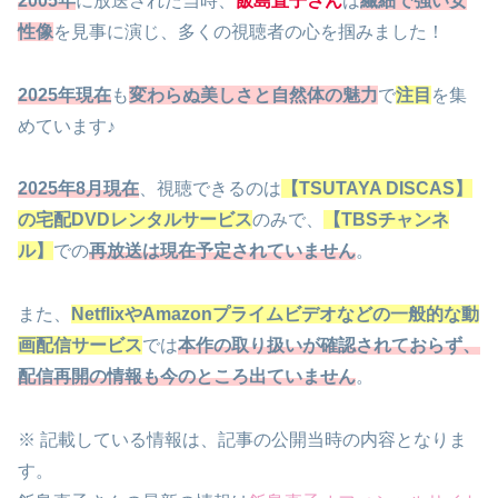
2005年
に放送された当時、
飯島直子さん
は
繊細で強い女
性像
を見事に演じ、多くの視聴者の心を掴みました！
2025年現在
も
変わらぬ美しさと自然体の魅力
で
注目
を集
めています♪
2025年8月現在
、視聴できるのは
【TSUTAYA DISCAS】
の宅配DVDレンタルサービス
のみで、
【TBSチャンネ
ル】
での
再放送
は現在予定されていません
。
また、
NetflixやAmazonプライムビデオなどの一般的な動
画配信サービス
では
本作の取り扱いが確認されておらず、
配信再開の情報も今のところ出ていません
。
※ 記載している情報は、記事の公開当時の内容となりま
す。