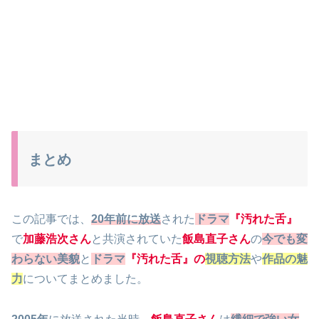
まとめ
この記事では、
20年前に放送
された
ドラマ
『汚れた舌』
で
加藤浩次さん
と共演されていた
飯島直子さん
の
今でも変
わらない美貌
と
ドラマ
『汚れた舌』の
視聴方法
や
作品の魅
力
についてまとめました。