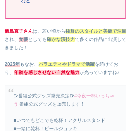
など
飯島直子さん
は、若い頃から
抜群のスタイルと美貌で注目
され、
女優
としても
確かな演技力
で多くの作品に出演して
きました！
2025年
もなお、
バラエティやドラマで活躍
を続けてお
り、
年齢を感じさせない自然な魅力
が光っていますね♪
🍺番組公式グッズ発売決定🍺
#今夜一杯いっちゃ
う
番組公式グッズを販売します！
■いつでもどこでも乾杯！アクリルスタンド
■一緒に乾杯！ビールジョッキ