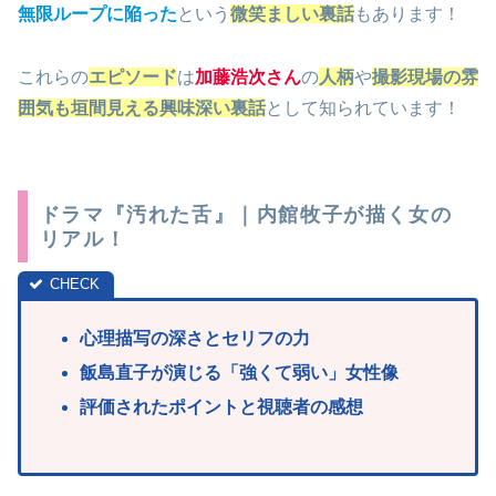
無限ループに陥った
という
微笑ましい裏話
もあります！
これらの
エピソード
は
加藤浩次さん
の
人柄
や
撮影現場の雰
囲気も垣間見える興味深い裏話
として知られています！
ドラマ『汚れた舌』｜内館牧子が描く女の
リアル！
心理描写の深さとセリフの力
飯島直子が演じる「強くて弱い」女性像
評価されたポイントと視聴者の感想