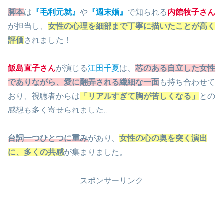
脚本
は
『毛利元就』
や
『週末婚』
で知られる
内館牧子さん
が担当し、
女性の心理を細部まで丁寧に描いたことが高く
評価
されました！
飯島直子さん
が演じる
江田千夏
は、
芯のある自立した女性
でありながら、愛に翻弄される繊細な一面
も持ち合わせて
おり、視聴者からは
「リアルすぎて胸が苦しくなる」
との
感想も多く寄せられました。
台詞一つひとつに重み
があり、
女性の心の奥を突く演出
に、多くの共感
が集まりました。
スポンサーリンク