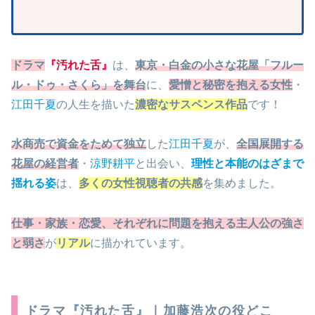
ドラマ
『汚れた舌』
は、
東京・白金の小さな花屋「フルー
ル・ドゥ・さくら」を舞台
に、
愛憎と秘密を抱える女性
・
江田千夏
の人生を描いた
濃密なサスペンス作品
です！
水商売で資金をためて独立
した
江田千夏
が、
全国展開する
花屋の経営者
・
涼野耕平
と出会い、
理性と本能のはざまで
揺れる姿
は、
多くの女性視聴者の共感
を集めました。
仕事・家族・恋愛、それぞれに問題を抱える主人公の強さ
と弱さ
が
リアル
に描かれています。
ドラマ『汚れた舌』｜加藤浩次の役どこ