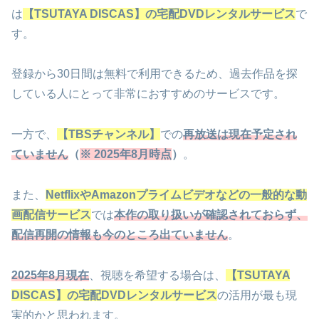
は
【TSUTAYA DISCAS】の宅配DVDレンタルサービス
で
す。
登録から30日間は無料で利用できるため、過去作品を探
している人にとって非常におすすめのサービスです。
一方で、
【TBSチャンネル】
での
再放送は現在予定され
ていません
（
※ 2025年8月時点
）
。
また、
NetflixやAmazonプライムビデオなどの一般的な動
画配信サービス
では
本作の取り扱いが確認されておらず、
配信再開の情報も今のところ出ていません
。
2025年8月現在
、視聴を希望する場合は、
【TSUTAYA
DISCAS】の宅配DVDレンタルサービス
の活用が最も現
実的かと思われます。