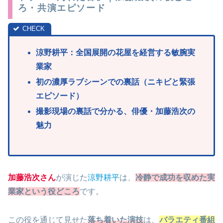
ろ・共演エピソード
涼野耕平：全国展開の花屋を経営する敏腕実
業家
初の濃厚ラブシーンでの裏話（ニキビと緊張
エピソード）
撮影現場の裏話で分かる、俳優・加藤浩次の
魅力
加藤浩次さん
が演じた
涼野耕平
は、
冷静で成功を収めた実
業家という役どころ
です。
この役を通じて見せた
落ち着いた演技
は、
バラエティ番組