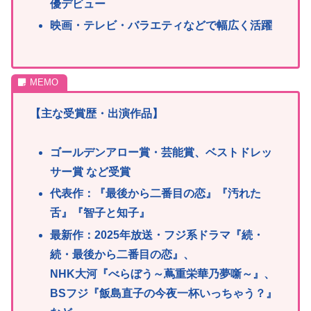
優デビュー
映画・テレビ・バラエティなどで幅広く活躍
【主な受賞歴・出演作品】
ゴールデンアロー賞・芸能賞、ベストドレッ
サー賞 など受賞
代表作：『最後から二番目の恋』『汚れた
舌』『智子と知子』
最新作：2025年放送・
フジ系
ドラマ『続・
続・最後から二番目の恋』、
NHK大河『べらぼう～蔦重栄華乃夢噺～』、
BSフジ『飯島直子の今夜一杯いっちゃう？』