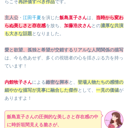
らこそ
再評価すべき作品
です。
主人公
・
江田千夏
を演じた
飯島直子さん
は、
当時から変わ
らぬ美しさと存在感
を放ち、
加藤浩次さん
との
濃厚な共演
も大きな話題
となりました。
愛と欲望、孤独と希望が交錯するリアルな人間関係の描写
は、今も色あせず、多くの視聴者の心を揺さぶる力を持っ
ています！
内館牧子さん
による
緻密な脚本
と、
登場人物たちの感情の
細やかな描写が見事に融合した傑作
として、
一見の価値
が
ありますよ！
飯島直子さんの圧倒的な美しさと存在感の中
に時折垣間見える脆さが、