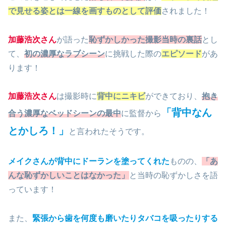
で見せる姿とは一線を画すものとして評価
されました！
加藤浩次さん
が語った
恥ずかしかった撮影当時の裏話
とし
て、
初の濃厚なラブシーン
に挑戦した際の
エピソード
があ
ります！
加藤浩次さん
は撮影時に
背中にニキビ
ができており、
抱き
「背中なん
合う濃厚なベッドシーンの最中
に監督から
とかしろ！」
と言われたそうです。
メイクさんが背中にドーランを塗ってくれた
ものの、
「あ
んな恥ずかしいことはなかった」
と当時の恥ずかしさを語
っています！
また、
緊張から歯を何度も磨いたりタバコを吸ったりする