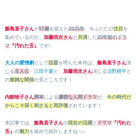
飯島直子さん
が
57歳
を迎えた
2025年
、今ふたたび
注目
を
集めているのが、
加藤浩次さん
と
共演
した
20年前のドラ
マ
『汚れた舌』
です!
大人の愛憎劇
として
話題
を呼んだ本作は、
飯島直子さん
演
じる
主人公
・
江田千夏
と、
加藤浩次さん
演じる
涼野耕平
と
の
複雑な関係
が見どころです！
内館牧子さん
脚本
による
濃密な人間ドラマ
が、
今の時代だ
からこそ深く刺さると再評価
されています！
本記事では、
飯島直子さん
の
現在の活躍
と
ドラマ
『汚れた
舌』
の
魅力
を改めて紹介しますねっ♪