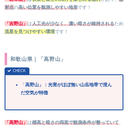
射点
の
高い位置を観測しやすい地形
です！
「吉野山」
は
人工光が少なく、濃い暗さが維持される
ため
流星を見つけやすい環境
です！
和歌山県｜「高野山」
「
高野山」：光害がほぼ無い山岳地帯で澄ん
だ空気が特徴
「高野山」
は
標高と暗さの両面で観測条件が整っていて
、