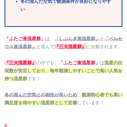
冬の澄んだ空気で観測条件が良好になりやす
い
「ふたご座流星群」
は、
「しぶんぎ座流星群」
と
「ペルセ
ウス座流星群」
と並んで
『三大流星群』
に分類されます。
『三大流星群』
の中でも、
「ふたご座流星群」
は
流星の出
現数が安定しており、毎年観測しやすいことで高い人気を
持つ流星群
です！
冬の澄んだ空気との相性が良いため
、
観測初心者でも高い
満足度を得やすい流星群として定着
しています！