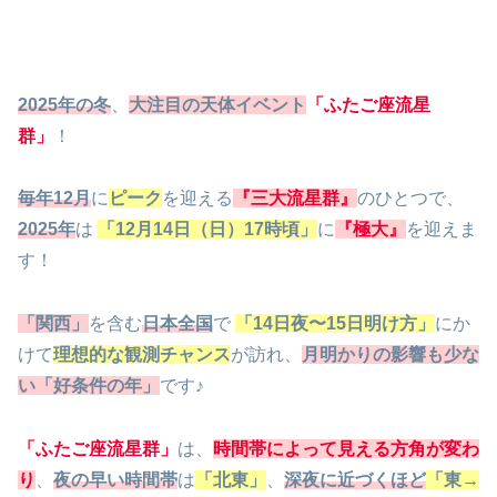
2025年の冬
、
大注目の天体イベント
「ふたご座流星
群」
！
毎年12月
に
ピーク
を迎える
『三大流星群』
のひとつで、
2025年
は
「12月14日（日）17時頃」
に
『極大』
を迎えま
す！
「関西」
を含む
日本全国
で
「14日夜〜15日明け方」
にか
けて
理想的な観測チャンス
が訪れ、
月明かりの影響も少な
い「好条件の年」
です♪
「ふたご座流星群」
は、
時間帯によって見える方角が変わ
り
、
夜の早い時間帯
は
「北東」
、
深夜に近づくほど
「東→