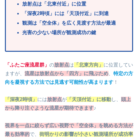
放射点は「北東付近」に位置
「深
夜2時頃」には「天頂付近」に到達
観測は「空全体」を広く見渡す方法が最適
光害の少ない場所が観測成功の鍵
「ふたご座流星群」
の
放射点
は
「北東方向」
に位置してい
ますが、
流星は放射点から「四方」に飛ぶため
、
特定の方
向を凝視する方法では見逃す可能性が高まります
！
「深夜2時頃」
には
放射点
が
「天頂付近」に移動
し、
頭上
から降り注ぐような流星が期待できます
♪
視界を一点に絞らず広
い視野で「空全体」を眺める方法が
最も効率的
で、
街明かりの影響が小さい観測場所が成功率