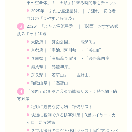
東〜空全体」！「天頂」に来る時間帯もチェック
2025年「ふたご座流星群」｜ 子連れ・初心者
向けの「見やすい時間帯」
2025年「ふたご座流星群」｜「関西」おすすめ観
測スポット10選
大阪府｜「箕面公園」・「能勢町」
京都府｜「宇治川河川敷」・「美山町」
兵庫県｜「有馬温泉周辺」・「淡路島西岸」
滋賀県｜「琵琶湖岸」
奈良県｜「若草山」・「吉野山」
和歌山県｜「高野山」
「関西」の冬夜に必須の準備リスト：持ち物・防
寒対策
絶対に必要な持ち物｜準備リスト
快適に観測できる防寒対策｜3層レイヤー・カ
イロ・足元対策
スマホ撮影のコツと便利グッズ｜固定方法・バ