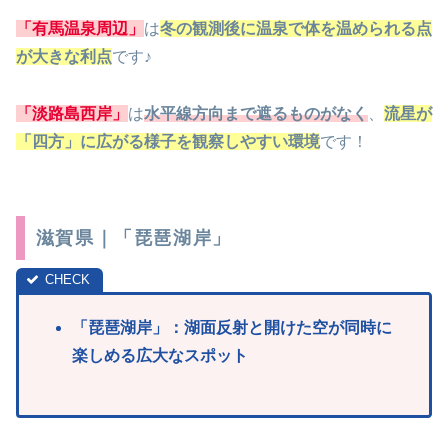
「有馬温泉周辺」
は
冬の観測後に温泉で体を温められる点
が大きな利点
です♪
「淡路島西岸」
は
水平線方向まで遮るものがなく
、
流星が
「四方」に広がる様子を観察しやすい環境
です！
滋賀県｜「琵琶湖岸」
「琵琶湖
岸」：湖面反射と開けた空が同時に
楽しめる広大なスポット