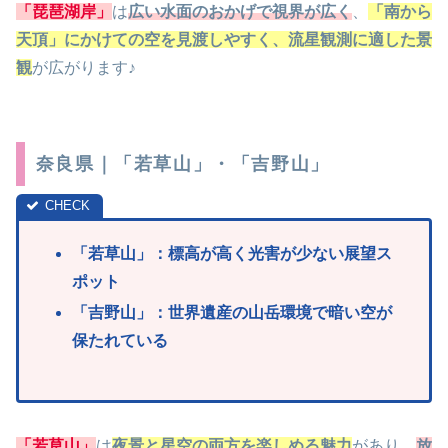
「琵琶湖岸」
は
広い水面のおかげで視界が広く
、
「南から
天頂」にかけての空を見渡しやすく、流星観測に適した景
観
が広がります♪
奈良県｜「若草山」・「吉野山」
「
若草山」：標高が高く光害が少ない展望ス
ポット
「
吉野山」：世界遺産の山岳環境で暗い空が
保たれている
「若草山」
は
夜景と星空の両方を楽しめる魅力
があり、
放