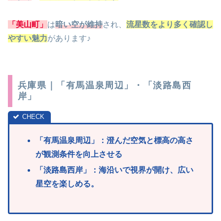
「美山町」
は
暗い空が維持
され、
流星数をより多く確認し
やすい魅力
があります♪
兵庫県｜「有馬温泉周辺」・「淡路島西
岸」
「
有馬温泉周辺」：澄んだ空気と標高の高さ
が観測条件を向上させる
「
淡路島西岸」：海沿いで視界が開け、広い
星空を楽しめる。