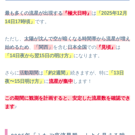
最も多くの流星が出現する
『極大日時』
は
「2025年12月
14日17時頃」
です。
ただし、
太陽が沈んで空が暗くなる時間帯から流星が増え
始めるため
、
「関西」
を含む
日本全国
での
『見頃』
は
「14日夜から翌15日の明け方」
になります。
さらに
活動期間
は
「約2週間」
続きますが、特に
「13日
夜〜15日明け方」
に
流星が集中
します！
この期間に観測を計画すると、安定した流星数を確認でき
ます
♪