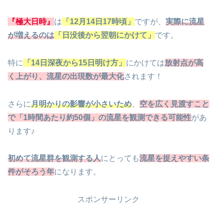
『極大日時』
は
「12月14日17時頃」
ですが、
実際に流星
が増えるのは
「日没後から翌朝にかけて」
です。
特に
「14日深夜から15日明け方」
にかけては
放射点が高
く上がり、流星の出現数が最大化
されます！
さらに
月明かりの影響が小さいため
、
空を広く見渡すこと
で「1時間あたり約50個」の流星を観測できる可能性
があ
ります♪
初めて流星群を観測する人
にとっても
流星を捉えやすい条
件がそろう年
になります。
スポンサーリンク