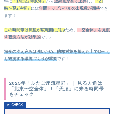
特に
「14日22時以降」
から
放射点が高く上昇
し、
「23
時〜翌2時頃」
には
年間トップレベルの出現数が期待
でき
ます！
この時間帯は流星が広範囲に飛ぶ
ため、
「空全体」を見渡
す観測方法が効果的
です♪
深夜の冷え込みは強いため、防寒対策を整えた上でゆっく
り観測する環境づくりが重要
です！
2025年「ふたご座流星群」｜ 見る方角は
「北東〜空全体」！「天頂」に来る時間帯
もチェック