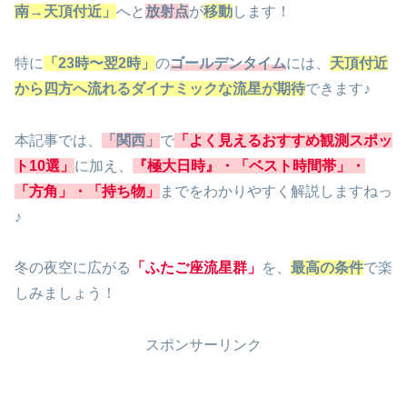
南→天頂付近」
へと
放射点
が
移動
します！
特に
「23時〜翌2時」
の
ゴールデンタイム
には、
天頂付近
から四方へ流れるダイナミックな流星が期待
できます♪
本記事では、
「関西」
で
「よく見えるおすすめ観測スポッ
ト10選」
に加え、
『極大日時』・「ベスト時間帯」・
「方角」・「持ち物」
までをわかりやすく解説しますねっ
♪
冬の夜空に広がる
「ふたご座流星群」
を、
最高の条件
で楽
しみましょう！
スポンサーリンク