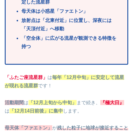
定した流星群
母天体は小惑星「ファエトン」
放射点は「北東付近」に位置し、深夜には
「天頂付近」へ移動
「空全
体」に広がる流星が観測できる特徴を
持つ
「ふたご座流星群」
は
毎年「12月中旬」に安定して流星
が現れる流星群
です！
活動期間
は
「12月上旬から中旬」
まで続き、
『極大日』
は
「12月14日前後」に集中
します。
母天体「ファエトン」
が
残した粒子に地球が接近すること