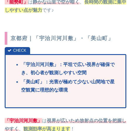
「能勢町」
は
静かな山里で空が暗く
、
長時間の観測に集中
しやすい点が魅力
です♪
京都府｜「宇治川河川敷」・「美山町」
「
宇治川河川敷」：平坦で広い視界が確保で
き、初心者が観測しやすい空間
「美山
町」：光害が極めて少ない山間地で星
空観賞に理想的な環境
「宇治川河川敷」
は
視界が広いため放射点の位置を把握し
やすく
、
観測効率が高まります
！