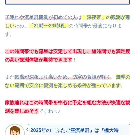
子連れや流星群観測が初めての人
は
「深夜帯」の観測が難
しい
ため、
「21時〜23時頃」
の時間帯が最適になりま
す。
この時間帯でも流星は安定して出現し、短時間でも満足度
の高い観測体験が期待できます
！
また
気温が深夜より高いため、防寒の負担が軽く
、
無理の
ない範囲で安
全に観測を楽しめる条件が整っています
。
家族連れはこの時間帯を中心に予定を組む方法が快適な観
測を楽しめそう
ですねっ♪
2025年の「ふたご座流星群」は『極大時